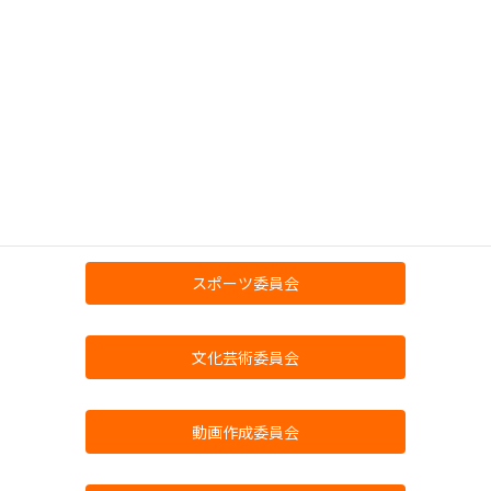
機能評価研究委員会
研修委員会
当事者社会参加推進委員会
スポーツ委員会
文化芸術委員会
動画作成委員会