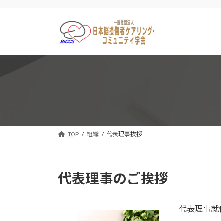
コ
ナ
ン
ビ
テ
ゲ
ン
ー
ツ
シ
へ
ョ
ス
ン
キ
に
ッ
移
プ
動
TOP
組織
代表理事挨拶
代表理事のご挨拶
代表理事就