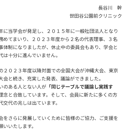
長谷川 幹
世田谷公園前クリニック
に当学会が発足し、２０１５年に一般社団法人となり
務めてまいり、２０２３年度から２名の代表理事、３名
事体制になりましたが、休止中の委員会もあり、学会と
代は十分に進んでいません。
の２０２３年度以降対面での全国大会が沖縄大会、東京
大会と続き、充実した発表、議論ができました。
いのある人とない人が
「同じテーブルで議論し実践す
理念と合致しています。そして、会員に新たに多くの方
代交代の兆しは出ています。
会をさらに発展していくために皆様のご協力、ご支援を
願いいたします。