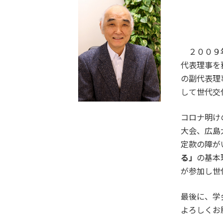
２００９年
代表理事を
の副代表理
して世代交
コロナ明け
大会、広島
定款の障が
る」
の基本
が参加し世
最後に、学
よろしくお