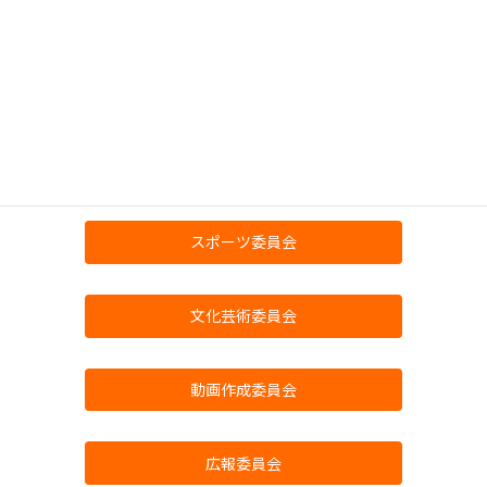
機能評価研究委員会
研修委員会
当事者社会参加推進委員会
スポーツ委員会
文化芸術委員会
動画作成委員会
広報委員会