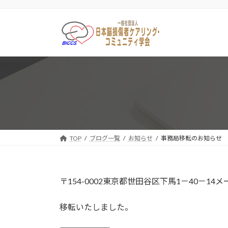
コ
ナ
ン
ビ
テ
ゲ
ン
ー
ツ
シ
へ
ョ
ス
ン
キ
に
ッ
移
プ
動
TOP
ブログ一覧
お知らせ
事務局移転のお知らせ
〒154-0002東京都世田谷区下馬1－40－1
移転いたしました。