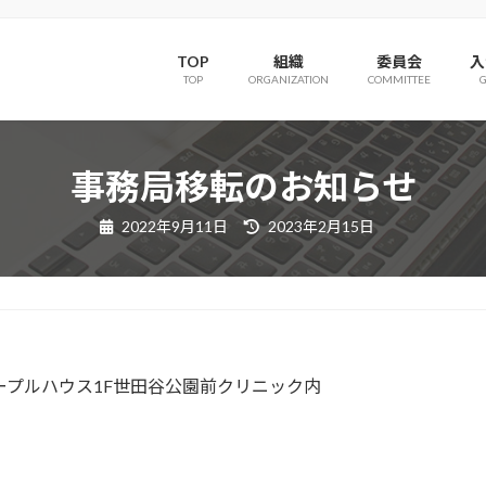
TOP
組織
委員会
入
TOP
ORGANIZATION
COMMITTEE
事務局移転のお知らせ
最
2022年9月11日
2023年2月15日
終
更
新
日
時
:
4メープルハウス1F世田谷公園前クリニック内