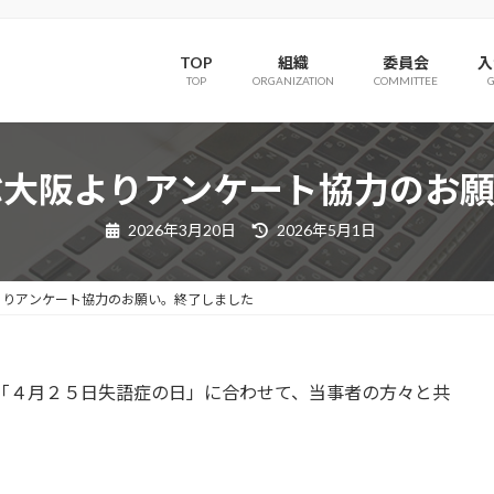
TOP
組織
委員会
入
TOP
ORGANIZATION
COMMITTEE
ぶ大阪よりアンケート協力のお
最
2026年3月20日
2026年5月1日
終
更
新
日
よりアンケート協力のお願い。終了しました
時
:
「４月２５日失語症の日」に合わせて、当事者の方々と共