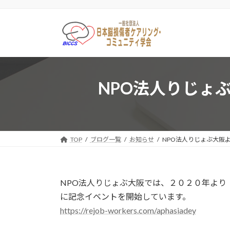
コ
ナ
ン
ビ
テ
ゲ
ン
ー
ツ
シ
へ
ョ
ス
ン
NPO法人りじょ
キ
に
ッ
移
プ
動
TOP
ブログ一覧
お知らせ
NPO法人りじょぶ大阪
NPO法人りじょぶ大阪では、２０２０年より
に記念イベントを開始しています。
https://rejob-workers.com/aphasiadey