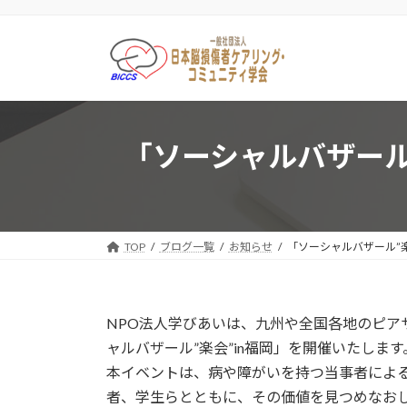
コ
ナ
ン
ビ
テ
ゲ
ン
ー
ツ
シ
へ
ョ
ス
ン
「ソーシャルバザール
キ
に
ッ
移
プ
動
TOP
ブログ一覧
お知らせ
「ソーシャルバザール”
NPO法人学びあいは、九州や全国各地のピア
ャルバザール”楽会”in福岡」を開催いたします
本イベントは、病や障がいを持つ当事者によ
者、学生らとともに、その価値を見つめなおし