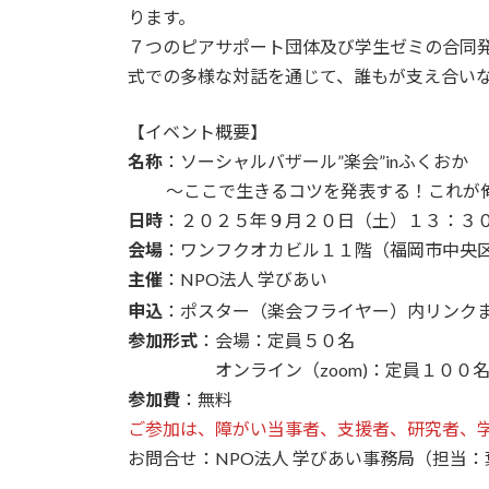
ります。
７つのピアサポート団体及び学生ゼミの合同
式での多様な対話を通じて、誰もが支え合い
【イベント概要】
名称
：ソーシャルバザール”楽会”inふくおか
～ここで生きるコツを発表する！これが俺
日時
：２０２５年９月２０日（土）１３：３
会場
：ワンフクオカビル１１階（福岡市中央区天神
主催
：NPO法人 学びあい
申込
：ポスター（楽会フライヤー）内リンク
参加形式
：会場：定員５０名
オンライン（zoom)：定員１００名
参加費
：無料
ご参加は、障がい当事者、支援者、研究者、
お問合せ：NPO法人 学びあい事務局（担当：葉山） Em