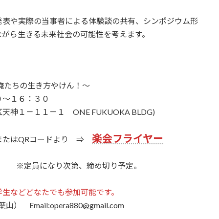
発表や実際の当事者による体験談の共有、シンポジウム形
ながら生きる未来社会の可能性を考えます。
たちの生き方やけん！～
０～１６：３０
１－１１－１ ONE FUKUOKA BLDG)
楽会フライヤー
またはQRコードより ⇒
 ※定員になり次第、締め切り予定。
学生などどなたでも参加可能です。
ail:opera880@gmail.com