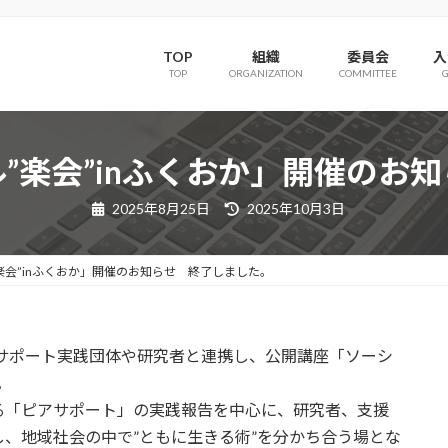
TOP
組織
委員会
入
TOP
ORGANIZATION
COMMITTEE
”楽会”inふくおか」開催のお
最
2025年8月25日
2025年10月3日
終
更
新
日
楽会”inふくおか」開催のお知らせ 終了しました。
時
:
サポート実践団体や研究者と連携し、公開講座「ソーシ
。
る「ピアサポート」の実践報告を中心に、研究者、支援
、地域社会の中で”ともに生きる術”を分かち合う場とな