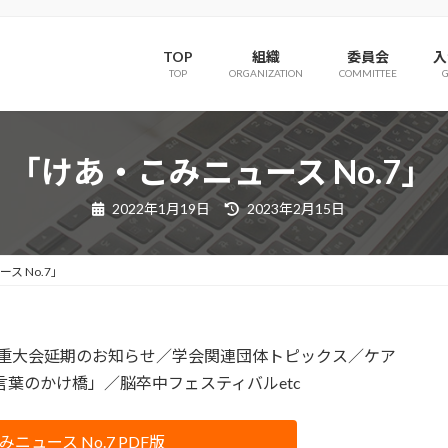
TOP
組織
委員会
入
TOP
ORGANIZATION
COMMITTEE
「けあ・こみニュース No.7」
最
2022年1月19日
2023年2月15日
終
更
新
日
ス No.7」
時
:
／三重大会延期のお知らせ／学会関連団体トピックス／ケア
言葉のかけ橋」／脳卒中フェスティバルetc
ニュース No.7 PDF版