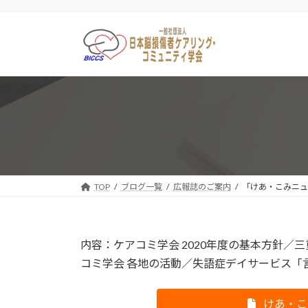
コ
ナ
ン
ビ
テ
ゲ
ン
ー
ツ
シ
へ
ョ
ス
ン
キ
に
ッ
移
プ
動
TOP
ブログ一覧
広報誌のご案内
「けあ・こみニュー
内容：ケアコミ学会 2020年度の基本方針
コミ学会 各地の活動／失語症デイサービス「
けあ・こみ